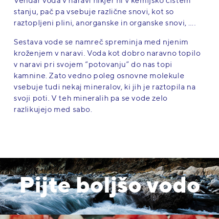
Vendar voda v naravi nikjer ni v kemijsko čistem
stanju, pač pa vsebuje različne snovi, kot so
raztopljeni plini, anorganske in organske snovi, ….
Sestava vode se namreč spreminja med njenim
kroženjem v naravi. Voda kot dobro naravno topilo
v naravi pri svojem “potovanju” do nas topi
kamnine. Zato vedno poleg osnovne molekule
vsebuje tudi nekaj mineralov, ki jih je raztopila na
svoji poti. V teh mineralih pa se vode zelo
razlikujejo med sabo.
Pijte boljšo vodo