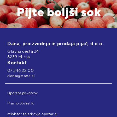
Pijte boljši sok
Dana, proizvodnja in prodaja pijač, d.o.o.
Glavna cesta 34
8233 Mirna
Kontakt
07 346 22 00
dana@dana.si
Uporaba piškotkov
Pravno obvestilo
Minister za zdravje opozarja: