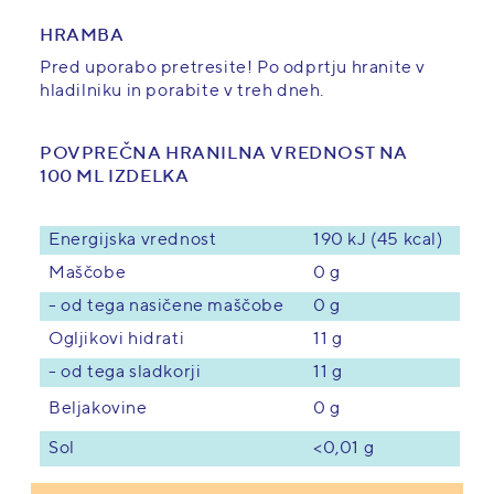
HRAMBA
Pred uporabo pretresite! Po odprtju hranite v
hladilniku in porabite v treh dneh.
POVPREČNA HRANILNA VREDNOST NA
100 ML IZDELKA
Energijska vrednost
190 kJ (45 kcal)
Maščobe
0 g
- od tega nasičene maščobe
0 g
Ogljikovi hidrati
11 g
- od tega sladkorji
11 g
0 g
Beljakovine
<0,01 g
Sol