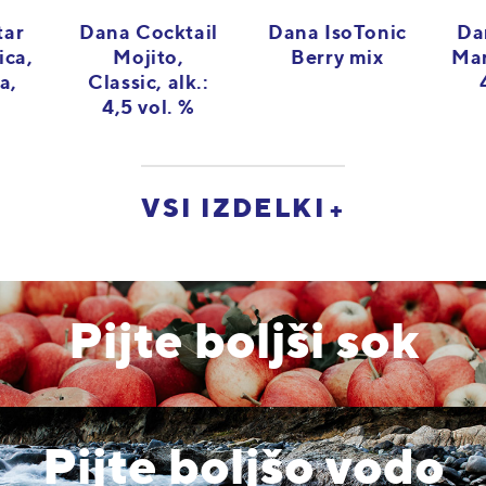
tar
Dana IsoTonic
Dana Cocktail
Da
ica,
Berry mix
Mojito,
Mar
a,
Classic, alk.:
4,5 vol. %
VSI IZDELKI
Pijte boljši sok
Pijte boljšo vodo