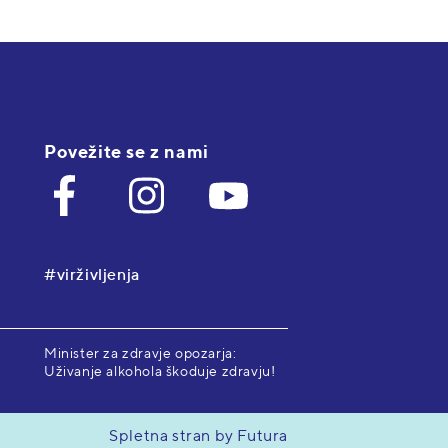
Povežite se z nami
#virživljenja
Minister za zdravje opozarja:
Uživanje alkohola škoduje zdravju!
Spletna stran by Futura