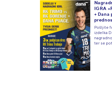
Nagrad
IGRA »R
+ Dana p
prednos
Pošljite 
izdelka D
nagradno 
ter se po