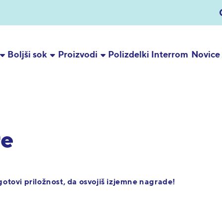
Boljši sok
Proizvodi
Polizdelki Interrom
Novice
re
agotovi priložnost, da osvojiš izjemne nagrade!