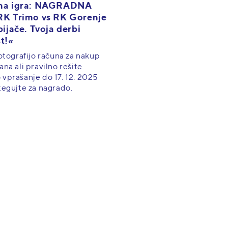
na igra: NAGRADNA
K Trimo vs RK Gorenje
ijače. Tvoja derbi
t!«
fotografijo računa za nakup
ana ali pravilno rešite
vprašanje do 17. 12. 2025
tegujte za nagrado.