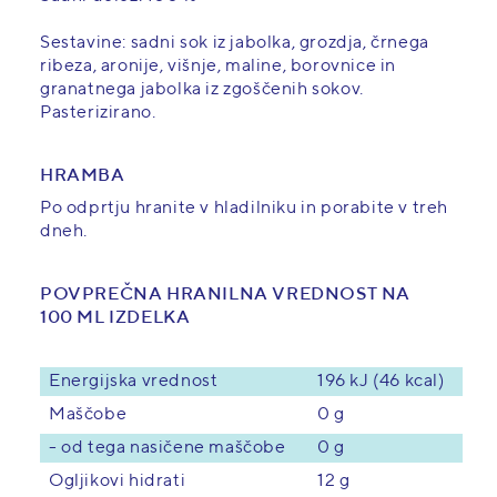
Sestavine: sadni sok iz jabolka, grozdja, črnega
ribeza, aronije, višnje, maline, borovnice in
granatnega jabolka iz zgoščenih sokov.
Pasterizirano.
HRAMBA
Po odprtju hranite v hladilniku in porabite v treh
dneh.
POVPREČNA HRANILNA VREDNOST NA
100 ML IZDELKA
Energijska vrednost
196 kJ (46 kcal)
Maščobe
0 g
- od tega nasičene maščobe
0 g
Ogljikovi hidrati
12 g