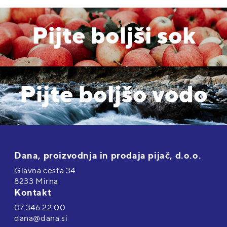
Pijte boljši sok
Pijte boljšo vodo
Dana, proizvodnja in prodaja pijač, d.o.o.
Glavna cesta 34
8233 Mirna
Kontakt
07 346 22 00
dana@dana.si