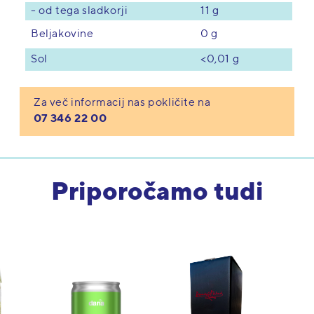
- od tega sladkorji
11 g
0 g
Beljakovine
<0,01 g
Sol
Za več informacij nas pokličite na
07 346 22 00
Priporočamo tudi