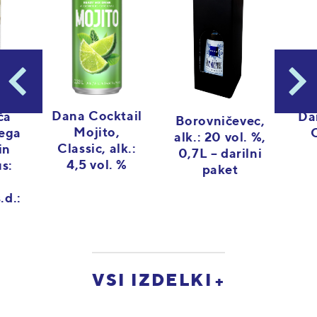
Dana Cocktail
Da
ča
Borovničevec,
Mojito,
ega
alk.: 20 vol. %,
Classic, alk.:
in
0,7L – darilni
4,5 vol. %
us:
paket
+
.d.:
VSI IZDELKI