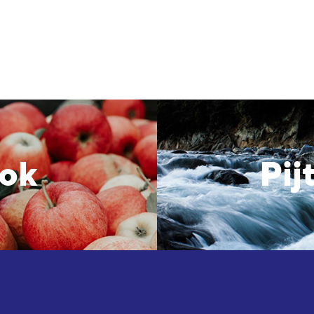
sok
Pij