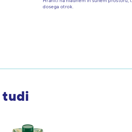
Hraniti na hladnem in suhem prostoru, 
dosega otrok.
 tudi