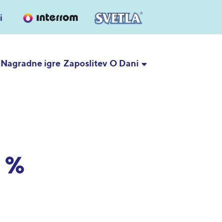
i
Nagradne igre
Zaposlitev
O Dani
. %