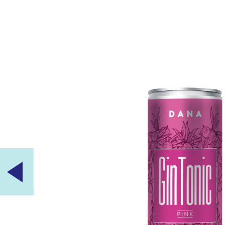
DANA GIN TONIK, CLASSIC, ALK.: 4,5 