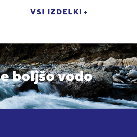
VSI IZDELKI
te boljšo vodo