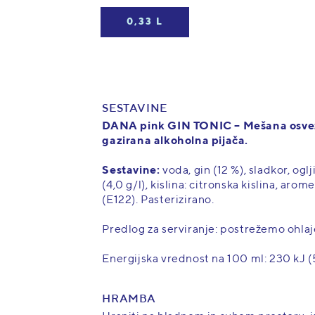
0,33 L
SESTAVINE
DANA pink GIN TONIC – Mešana osve
gazirana alkoholna pijača.
Sestavine:
voda, gin (12 %), sladkor, ogl
(4,0 g/l), kislina: citronska kislina, arome
(E122). Pasterizirano.
Predlog za serviranje: postrežemo ohlaj
VOL. %
Energijska vrednost na 100 ml: 230 kJ (5
HRAMBA