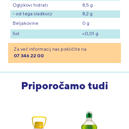
Ogljikovi hidrati
8,5 g
- od tega sladkorji
8,2 g
0 g
Beljakovine
<0,01 g
Sol
Za več informacij nas pokličite na
07 346 22 00
Priporočamo tudi