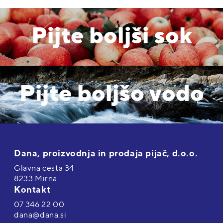
Pijte boljši sok
Pijte boljšo vodo
Dana, proizvodnja in prodaja pijač, d.o.o.
Glavna cesta 34
8233 Mirna
Kontakt
07 346 22 00
dana@dana.si