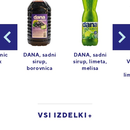
DANA, sadni
DANA, sadni
nic
sirup,
sirup, limeta,
V
x
borovnica
melisa
li
VSI IZDELKI