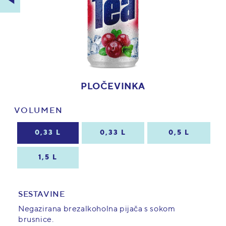
PLOČEVINKA
VOLUMEN
0,33 L
0,33 L
0,5 L
1,5 L
SESTAVINE
Negazirana brezalkoholna pijača s sokom
brusnice.