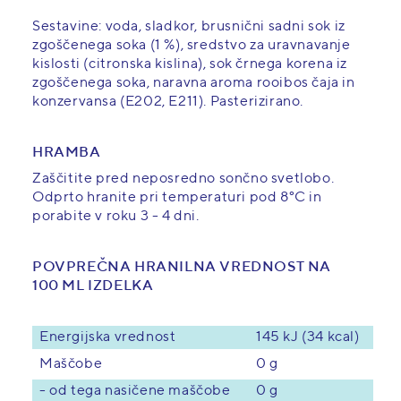
Sestavine: voda, sladkor, brusnični sadni sok iz
zgoščenega soka (1 %), sredstvo za uravnavanje
kislosti (citronska kislina), sok črnega korena iz
zgoščenega soka, naravna aroma rooibos čaja in
konzervansa (E202, E211). Pasterizirano.
HRAMBA
Zaščitite pred neposredno sončno svetlobo.
Odprto hranite pri temperaturi pod 8°C in
porabite v roku 3 - 4 dni.
POVPREČNA HRANILNA VREDNOST NA
100 ML IZDELKA
Energijska vrednost
145 kJ (34 kcal)
Maščobe
0 g
- od tega nasičene maščobe
0 g