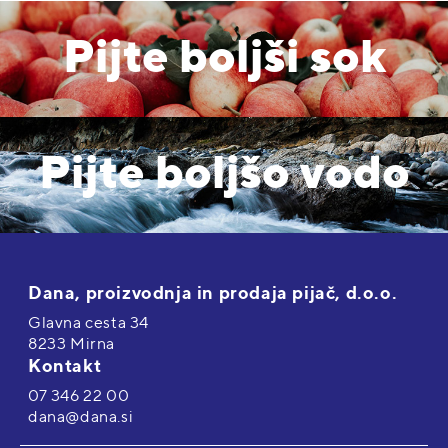
Pijte boljši sok
Pijte boljšo vodo
Dana, proizvodnja in prodaja pijač, d.o.o.
Glavna cesta 34
8233 Mirna
Kontakt
07 346 22 00
dana@dana.si