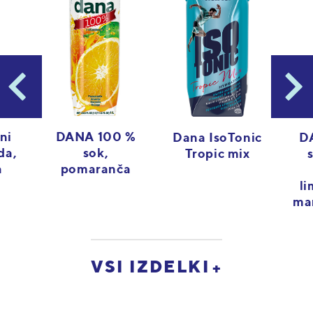
ni
DANA 100 %
Dana IsoTonic
D
da,
sok,
Tropic mix
a
pomaranča
l
man
VSI IZDELKI