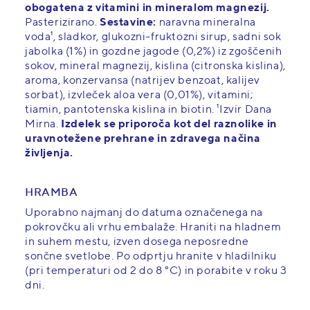
obogatena z vitamini in mineralom magnezij.
Pasterizirano.
Sestavine:
naravna mineralna
voda¹, sladkor, glukozni-fruktozni sirup, sadni sok
jabolka (1%) in gozdne jagode (0,2%) iz zgoščenih
sokov, mineral magnezij, kislina (citronska kislina),
aroma, konzervansa (natrijev benzoat, kalijev
sorbat), izvleček aloa vera (0,01%), vitamini;
tiamin, pantotenska kislina in biotin. ¹Izvir Dana
Mirna.
Izdelek se priporoča kot del raznolike in
uravnotežene prehrane in zdravega načina
življenja.
HRAMBA
Uporabno najmanj do datuma označenega na
pokrovčku ali vrhu embalaže. Hraniti na hladnem
in suhem mestu, izven dosega neposredne
sončne svetlobe. Po odprtju hranite v hladilniku
(pri temperaturi od 2 do 8 °C) in porabite v roku 3
dni.