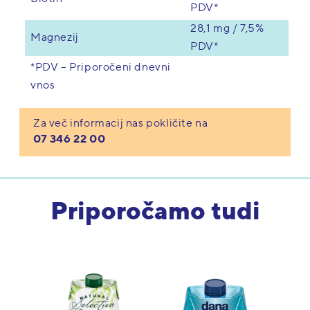
PDV*
28,1 mg / 7,5%
Magnezij
PDV*
*PDV – Priporočeni dnevni
vnos
Za več informacij nas pokličite na
07 346 22 00
Priporočamo tudi