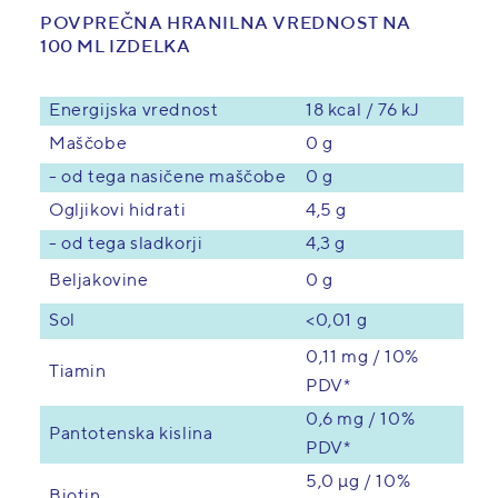
POVPREČNA HRANILNA VREDNOST NA
100 ML IZDELKA
Energijska vrednost
18 kcal / 76 kJ
Maščobe
0 g
- od tega nasičene maščobe
0 g
Ogljikovi hidrati
4,5 g
- od tega sladkorji
4,3 g
0 g
Beljakovine
<0,01 g
Sol
0,11 mg / 10%
Tiamin
PDV*
0,6 mg / 10%
Pantotenska kislina
PDV*
5,0 µg / 10%
Biotin