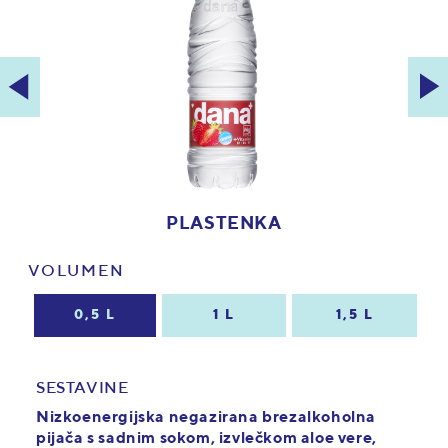
PLASTENKA
VOLUMEN
0,5 L
1 L
1,5 L
SESTAVINE
Nizkoenergijska negazirana brezalkoholna
pijača s sadnim sokom, izvlečkom aloe vere,