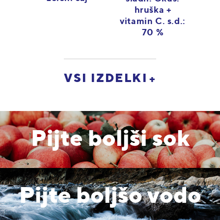
hruška +
vitamin C. s.d.:
70 %
VSI IZDELKI
Pijte boljši sok
Pijte boljšo vodo