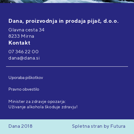
Dana, proizvodnja in prodaja pijač, d.o.o.
Glavna cesta 34
8233 Mirna
Kontakt
07 346 22 00
dana@dana.si
Uporaba piškotkov
Pravno obvestilo
Minister za zdravje opozarja:
Uživanje alkohola škoduje zdravju!
Dana 2018
Spletna stran by Futura