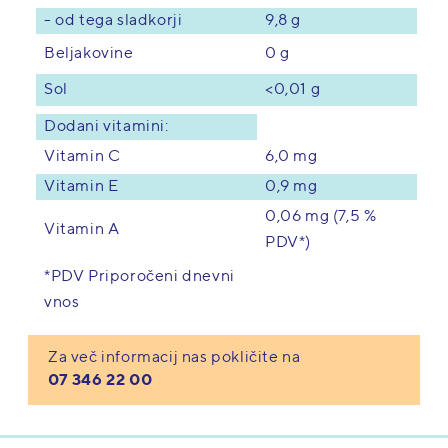
- od tega sladkorji
9,8 g
0 g
Beljakovine
<0,01 g
Sol
Dodani vitamini:
Vitamin C
6,0 mg
Vitamin E
0,9 mg
0,06 mg (7,5 %
Vitamin A
PDV*)
*PDV Priporočeni dnevni
vnos
Za več informacij nas pokličite na
07 346 22 00