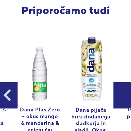
Priporočamo tudi
 %
G
Dana Plus Zero
Dana pijača
p
– okus mango
brez dodanega
ča
& mandarina &
sladkorja in
zeleni čaj
sladil. Okus: