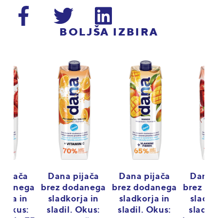
BOLJŠA IZBIRA
 pijača
Dana pijača
Dana pijača
Dana p
odanega
brez dodanega
brez dodanega
brez d
orja in
sladkorja in
sladkorja in
sladko
l. Okus:
sladil. Okus:
sladil. Okus:
sladil.