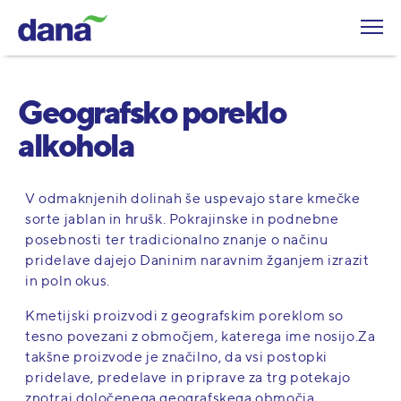
Geografsko poreklo
alkohola
V odmaknjenih dolinah še uspevajo stare kmečke
sorte jablan in hrušk. Pokrajinske in podnebne
posebnosti ter tradicionalno znanje o načinu
pridelave dajejo Daninim naravnim žganjem izrazit
in poln okus.
Kmetijski proizvodi z geografskim poreklom so
tesno povezani z območjem, katerega ime nosijo.Za
takšne proizvode je značilno, da vsi postopki
pridelave, predelave in priprave za trg potekajo
znotraj določenega geografskega območja,