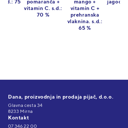
 s.d.: 75
pomaranča +
mango +
jagoda. 
%
vitamin C. s.d.:
vitamin C +
70 %
prehranska
vlaknina. s.d.:
65 %
Dana, proizvodnja in prodaja pijač, d.o.o.
Glavna cesta 34
8233 Mirna
Kontakt
07 346 22 00