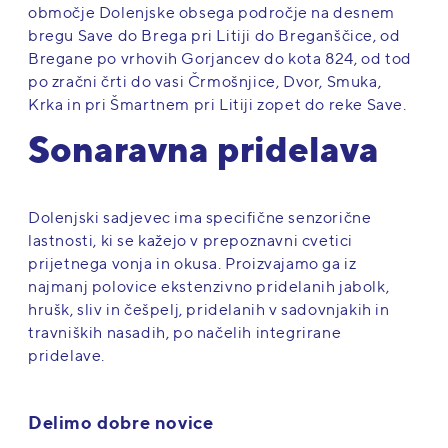
območje Dolenjske obsega področje na desnem
bregu Save do Brega pri Litiji do Breganščice, od
Bregane po vrhovih Gorjancev do kota 824, od tod
po zračni črti do vasi Črmošnjice, Dvor, Smuka,
Krka in pri Šmartnem pri Litiji zopet do reke Save.
Sonaravna pridelava
Dolenjski sadjevec ima specifične senzorične
lastnosti, ki se kažejo v prepoznavni cvetici
prijetnega vonja in okusa. Proizvajamo ga iz
najmanj polovice ekstenzivno pridelanih jabolk,
hrušk, sliv in češpelj, pridelanih v sadovnjakih in
travniških nasadih, po načelih integrirane
pridelave.
Delimo dobre novice