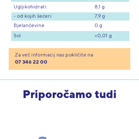
Ugljikohidrati:
8,1 g
- od kojih šećeri
7,9 g
Bjelančevine
0 g
<0,01 g
Sol
Za več informacij nas pokličite na
07 346 22 00
Priporočamo tudi