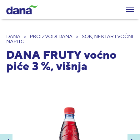
DANA
>
PROIZVODI DANA
>
SOK, NEKTAR I VOĆNI
NAPITCI
DANA FRUTY voćno
piće 3 %, višnja