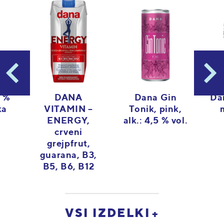
 %
Da
Dana Gin
DANA
ka
Tonik, pink,
VITAMIN –
alk.: 4,5 % vol.
ENERGY,
crveni
grejpfrut,
guarana, B3,
B5, B6, B12
VSI IZDELKI