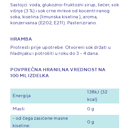
Sastojci: voda, glukozno-fruktozni sirup, šećer, sok
višnje (3 %) i sok crne mrkve od kocentriranog
soka, kiselina (limunska kiselina ), aroma,
konzervansa (E202, E211). Pasterizirano.
HRAMBA
Protresti prije upotrebe. Otvoreni sok držati u
hladnjaku i potrošiti u roku do 3 - 4 dana.
POVPREČNA HRANILNA VREDNOST NA
100 ML IZDELKA
138kJ (32
Energija
kcal)
0 g
Masti
- od čega zasićene masne
0 g
kiseline: