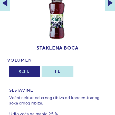
STAKLENA BOCA
VOLUMEN
0,2 L
1 L
SESTAVINE
Voćni nektar od crnog ribiza od koncentiranog
soka crnog ribiza.
Udio voća najmanje 25 %.