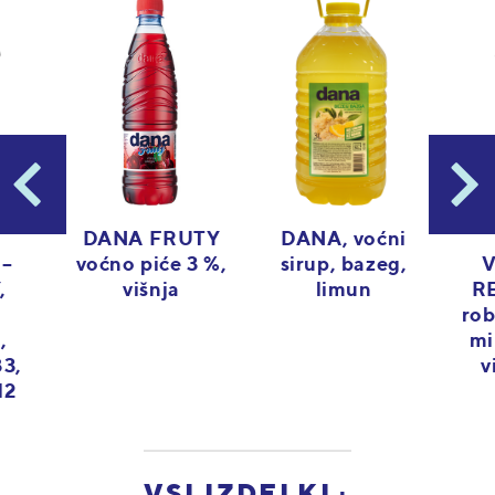
DANA FRUTY
DANA, voćni
voćno piće 3 %,
 –
sirup, bazeg,
V
višnja
,
limun
R
rob
,
mi
B3,
v
12