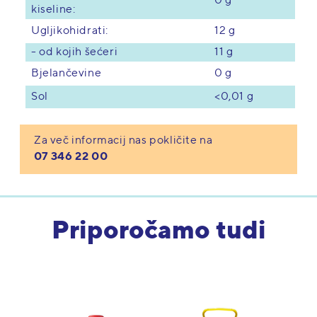
0 g
kiseline:
Ugljikohidrati:
12 g
- od kojih šećeri
11 g
Bjelančevine
0 g
<0,01 g
Sol
Za več informacij nas pokličite na
07 346 22 00
Priporočamo tudi