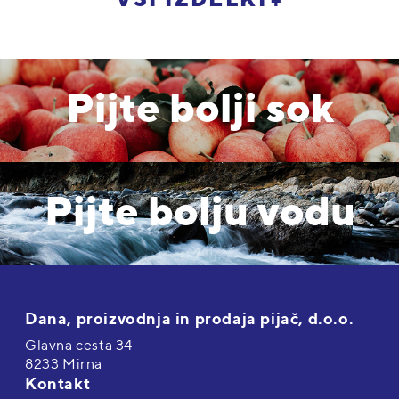
VSI IZDELKI
Pijte bolji sok
Pijte bolju vodu
Dana, proizvodnja in prodaja pijač, d.o.o.
Glavna cesta 34
8233 Mirna
Kontakt