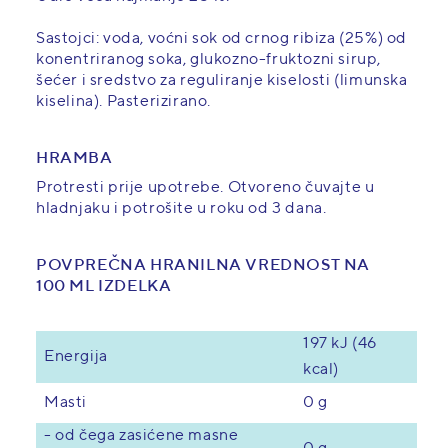
Sastojci: voda, voćni sok od crnog ribiza (25%) od
konentriranog soka, glukozno-fruktozni sirup,
šećer i sredstvo za reguliranje kiselosti (limunska
kiselina). Pasterizirano.
HRAMBA
Protresti prije upotrebe. Otvoreno čuvajte u
hladnjaku i potrošite u roku od 3 dana.
POVPREČNA HRANILNA VREDNOST NA
100 ML IZDELKA
197 kJ (46
Energija
kcal)
0 g
Masti
- od čega zasićene masne