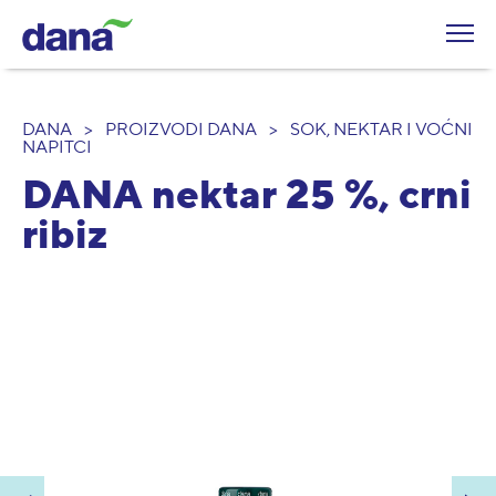
DANA
>
PROIZVODI DANA
>
SOK, NEKTAR I VOĆNI
NAPITCI
DANA nektar 25 %, crni
ribiz