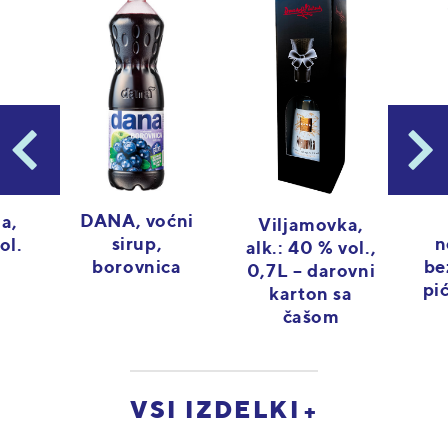
DANA, voćni
a,
Viljamovka,
sirup,
n
ol.
alk.: 40 % vol.,
borovnica
be
0,7L – darovni
pi
karton sa
čašom
VSI IZDELKI