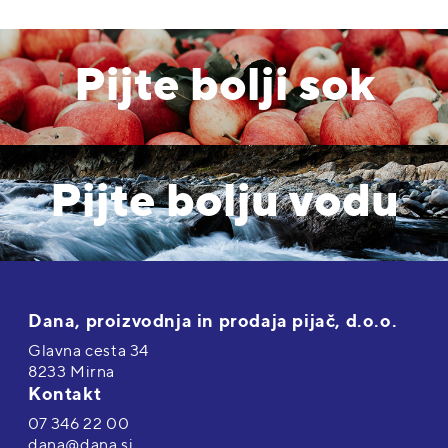
Pijte bolji sok
Pijte bolju vodu
Dana, proizvodnja in prodaja pijač, d.o.o.
Glavna cesta 34
8233 Mirna
Kontakt
07 346 22 00
dana@dana.si