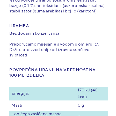
%) od koncentriranog soka, aroma, ekstrakat
bazge (0,1 %), antioksidans (askorbinska kiselina),
stabilizator (guma arabika) i bojilo (karoteni).
HRAMBA
Bez dodanih konzervansa.
Preporučamo miješanje s vodom u omjeru 1:7.
Držite proizvod dalje od izravne sunčeve
svjetlosti.
POVPREČNA HRANILNA VREDNOST NA
100 ML IZDELKA
170 kJ (40
Energija:
kcal)
0 g
Masti
- od čega zasićene masne