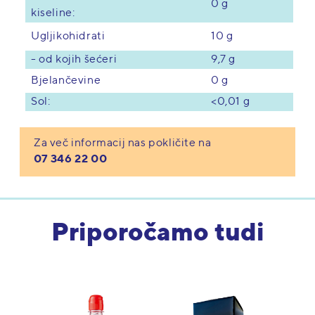
0 g
kiseline:
10 g
Ugljikohidrati
- od kojih šećeri
9,7 g
Bjelančevine
0 g
Sol:
<0,01 g
Za več informacij nas pokličite na
07 346 22 00
Priporočamo tudi