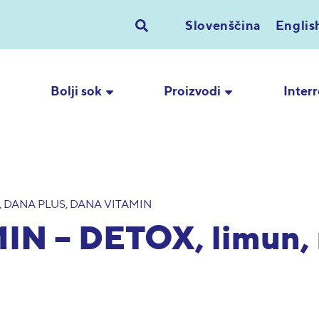
Slovenščina
Englis
Bolji sok
Proizvodi
Inter
 DANA PLUS, DANA VITAMIN
N – DETOX, limun, m