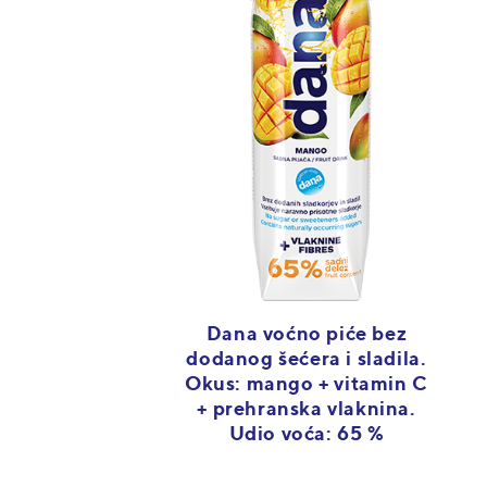
Dana voćno piće bez
dodanog šećera i sladila.
Okus: mango + vitamin C
+ prehranska vlaknina.
Udio voća: 65 %