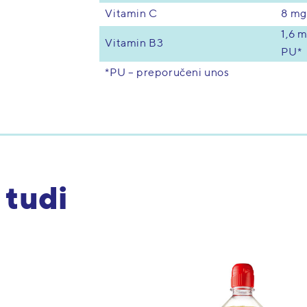
Vitamin C
8 mg
1,6 
Vitamin B3
PU*
*PU – preporučeni unos
 tudi