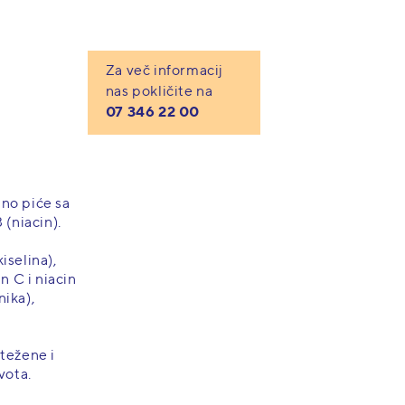
Za več informacij
nas pokličite na
07 346 22 00
no piće sa
(niacin).
iselina),
n C i niacin
nika),
težene i
vota.