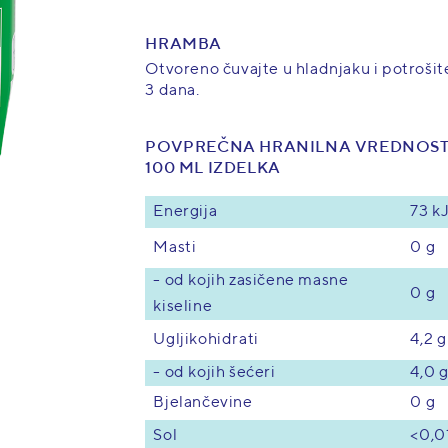
HRAMBA
Otvoreno čuvajte u hladnjaku i potrošit
3 dana.
RESKVA, C, B7, ZN
POVPREČNA HRANILNA VREDNOST
100 ML IZDELKA
73 kJ
Energija
0 g
Masti
- od kojih zasičene masne
0 g
kiseline
4,2 g
Ugljikohidrati
- od kojih šećeri
4,0 
Bjelančevine
0 g
<0,0
Sol