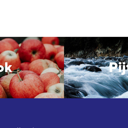
sok
Pij