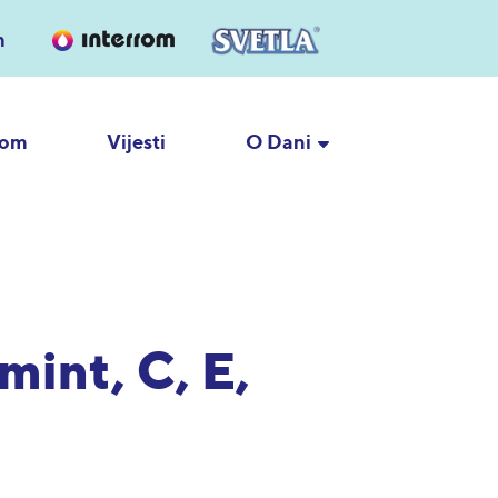
h
rom
Vijesti
O Dani
int, C, E,