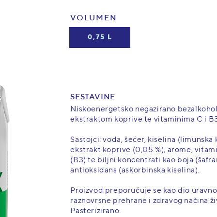
VOLUMEN
0,75 L
SESTAVINE
Niskoenergetsko negazirano bezalkohol
ekstraktom koprive te vitaminima C i B3 
Sastojci: voda, šećer, kiselina (limunska k
ekstrakt koprive (0,05 %), arome, vitami
(B3) te biljni koncentrati kao boja (šafra
antioksidans (askorbinska kiselina).
Proizvod preporučuje se kao dio uravno
raznovrsne prehrane i zdravog načina ži
Pasterizirano.