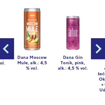
Dana Gin
Dana Moscow
a,
D
Tonik, pink,
Mule, alk.: 4,5
ol.
alk.: 4,5 % vol.
% vol.
šeć
Ok
+
Ud