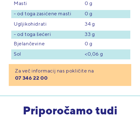
0 g
Masti
- od toga zasićene masti
0 g
34 g
Ugljikohidrati
- od toga šećeri
33 g
Bjelančevine
0 g
<0,06 g
Sol
Za več informacij nas pokličite na
07 346 22 00
Priporočamo tudi