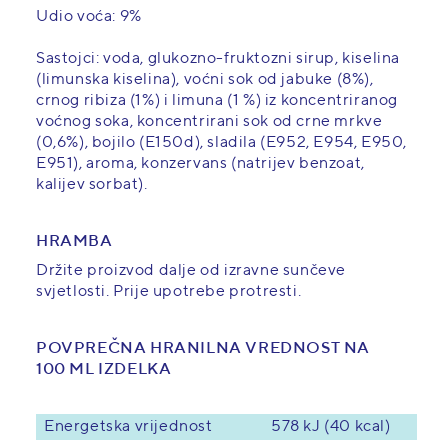
Udio voća: 9%
Sastojci: voda, glukozno-fruktozni sirup, kiselina
(limunska kiselina), voćni sok od jabuke (8%),
crnog ribiza (1%) i limuna (1 %) iz koncentriranog
voćnog soka, koncentrirani sok od crne mrkve
(0,6%), bojilo (E150d), sladila (E952, E954, E950,
E951), aroma, konzervans (natrijev benzoat,
kalijev sorbat).
HRAMBA
Držite proizvod dalje od izravne sunčeve
svjetlosti. Prije upotrebe protresti.
POVPREČNA HRANILNA VREDNOST NA
100 ML IZDELKA
Energetska vrijednost
578 kJ (40 kcal)