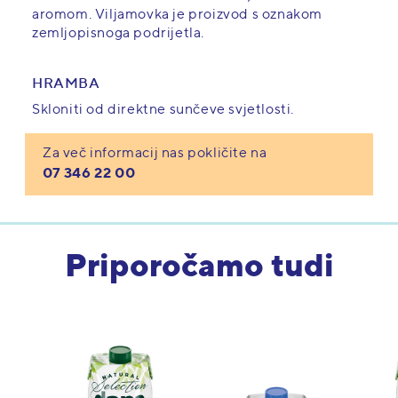
aromom. Viljamovka je proizvod s oznakom
zemljopisnoga podrijetla.
HRAMBA
Skloniti od direktne sunčeve svjetlosti.
Za več informacij nas pokličite na
07 346 22 00
Priporočamo tudi