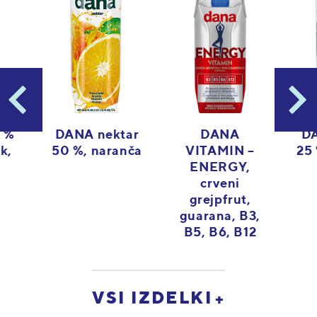
 %
DANA nektar
DA
DANA
k,
50 %, naranča
25 
VITAMIN –
ENERGY,
crveni
grejpfrut,
guarana, B3,
B5, B6, B12
VSI IZDELKI