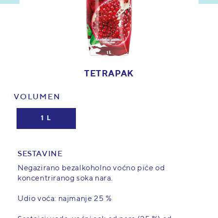
TETRAPAK
VOLUMEN
1 L
SESTAVINE
Negazirano bezalkoholno voćno piće od
koncentriranog soka nara.
Udio voća: najmanje 25 %