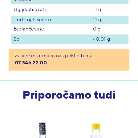
11 g
Ugljikohidrati
- od kojih šećeri
11 g
Bjelančevine
0 g
<0,01 g
Sol
Za več informacij nas pokličite na
07 346 22 00
Priporočamo tudi