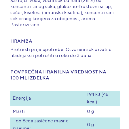
Sastojci: voda, voćni sok od nara (25 %) od
koncentriranog soka, glukozno-fruktozni sirup,
sećer, kiselina (limunska kiselina), koncentrirani
sok crnog korijena za obojenost, aroma.
Pasterizirano.
HRAMBA
Protresti prije upotrebe. Otvoreni sok držati u
hladnjaku i potrošiti u roku do 3 dana.
POVPREČNA HRANILNA VREDNOST NA
100 ML IZDELKA
194 kJ (46
Energija
kcal)
0 g
Masti
- od čega zasićene masne
0 g
kiseline: