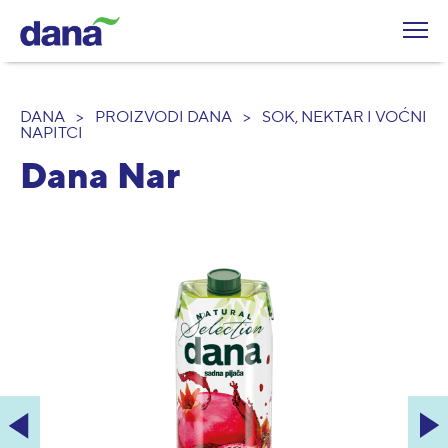
DANA
>
PROIZVODI DANA
>
SOK, NEKTAR I VOĆNI
NAPITCI
Dana Nar