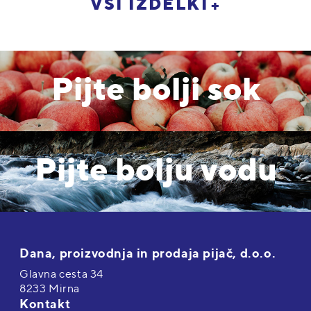
VSI IZDELKI
Pijte bolji sok
Pijte bolju vodu
Dana, proizvodnja in prodaja pijač, d.o.o.
Glavna cesta 34
8233 Mirna
Kontakt