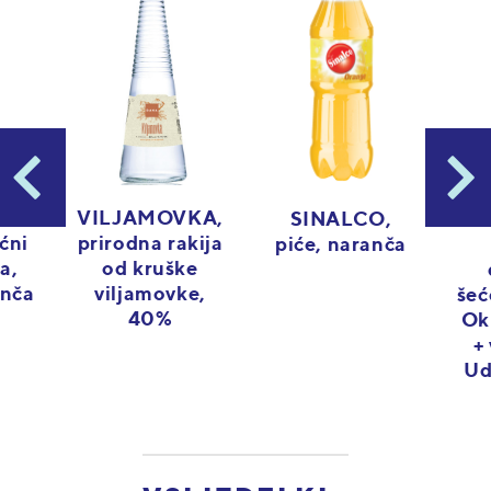
 %
VILJAMOVKA,
SINALCO,
D
ćni
prirodna rakija
piće, naranča
a,
od kruške
anča
viljamovke,
šeć
40%
Ok
+
Ud