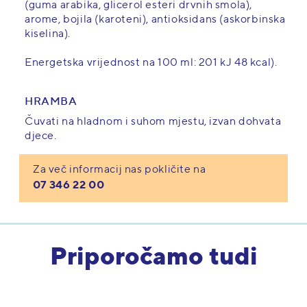
(guma arabika, glicerol esteri drvnih smola),
arome, bojila (karoteni), antioksidans (askorbinska
kiselina).
Energetska vrijednost na 100 ml: 201 kJ 48 kcal).
HRAMBA
Čuvati na hladnom i suhom mjestu, izvan dohvata
djece.
Za več informacij nas pokličite na
07 346 22 00
Priporočamo tudi