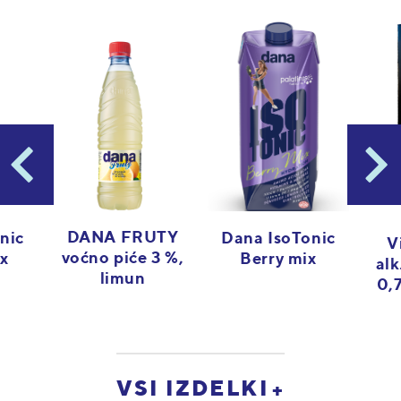
DANA FRUTY
nic
Dana IsoTonic
V
voćno piće 3 %,
ix
Berry mix
alk
limun
0,
VSI IZDELKI