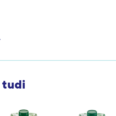
A
 tudi