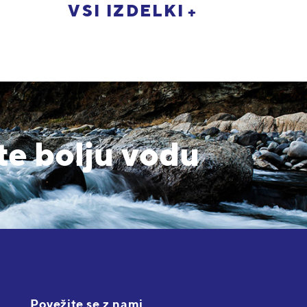
VSI IZDELKI
te bolju vodu
Povežite se z nami