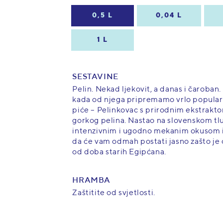
0,5 L
0,04 L
1 L
SESTAVINE
Pelin. Nekad ljekovit, a danas i čaroban
kada od njega pripremamo vrlo popular
piće – Pelinkovac s prirodnim ekstrakto
gorkog pelina. Nastao na slovenskom tlu,
intenzivnim i ugodno mekanim okusom 
da će vam odmah postati jasno zašto je 
od doba starih Egipćana.
6 %
HRAMBA
Zaštitite od svjetlosti.