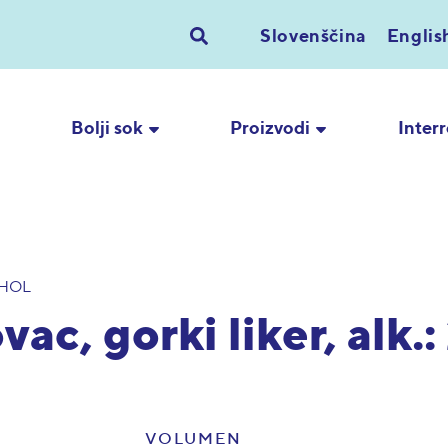
Slovenščina
Englis
Bolji sok
Proizvodi
Inter
HOL
ac, gorki liker, alk.:
VOLUMEN