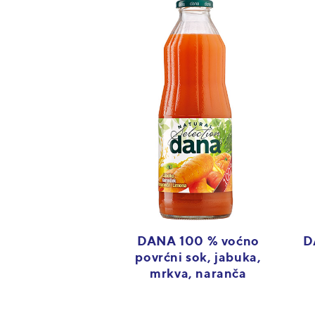
DANA 100 % voćno
D
povrćni sok, jabuka,
mrkva, naranča