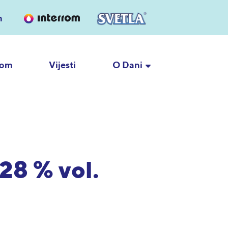
h
rom
Vijesti
O Dani
 28 % vol.